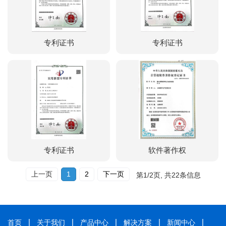
专利证书
专利证书
专利证书
软件著作权
上一页
1
2
下一页
第
1/2
页, 共
22
条信息
首页
关于我们
产品中心
解决方案
新闻中心